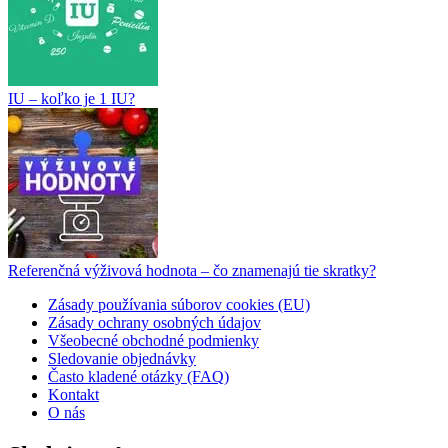
IU – koľko je 1 IU?
Referenčná výživová hodnota – čo znamenajú tie skratky?
Zásady používania súborov cookies (EU)
Zásady ochrany osobných údajov
Všeobecné obchodné podmienky
Sledovanie objednávky
Často kladené otázky (FAQ)
Kontakt
O nás