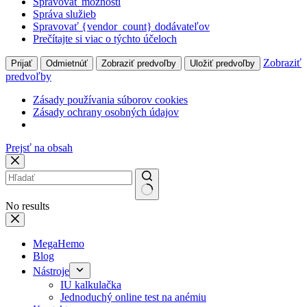
Spravovať možnosti
Správa služieb
Spravovať {vendor_count} dodávateľov
Prečítajte si viac o týchto účeloch
Zobraziť
Prijať
Odmietnúť
Zobraziť predvoľby
Uložiť predvoľby
predvoľby
Zásady používania súborov cookies
Zásady ochrany osobných údajov
Prejsť na obsah
No results
MegaHemo
Blog
Nástroje
IU kalkulačka
Jednoduchý online test na anémiu