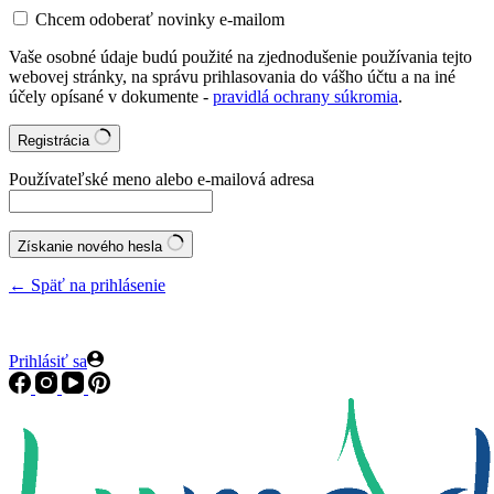
Chcem odoberať novinky e-mailom
Vaše osobné údaje budú použité na zjednodušenie používania tejto
webovej stránky, na správu prihlasovania do vášho účtu a na iné
účely opísané v dokumente -
pravidlá ochrany súkromia
.
Registrácia
Používateľské meno alebo e-mailová adresa
Získanie nového hesla
← Späť na prihlásenie
Nad
29€
doprava zdarma!
Prihlásiť sa