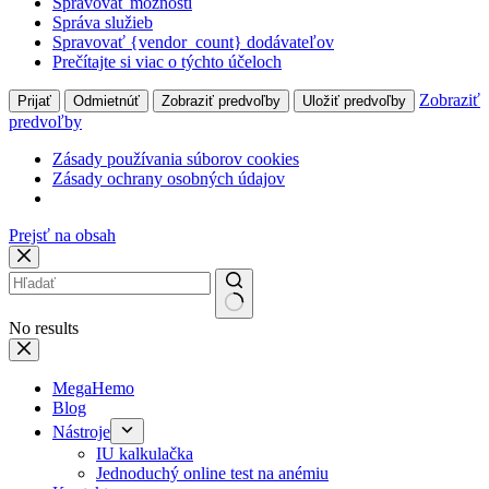
Spravovať možnosti
Správa služieb
Spravovať {vendor_count} dodávateľov
Prečítajte si viac o týchto účeloch
Zobraziť
Prijať
Odmietnúť
Zobraziť predvoľby
Uložiť predvoľby
predvoľby
Zásady používania súborov cookies
Zásady ochrany osobných údajov
Prejsť na obsah
No results
MegaHemo
Blog
Nástroje
IU kalkulačka
Jednoduchý online test na anémiu